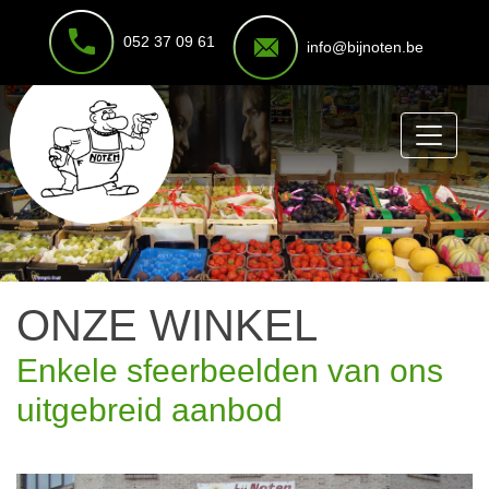
052 37 09 61
info@bijnoten.be
INFO
WELKOM
ONZE
WINKEL
OPENINGSUREN
CONTACT
ONZE WINKEL
Enkele sfeerbeelden van ons
uitgebreid aanbod